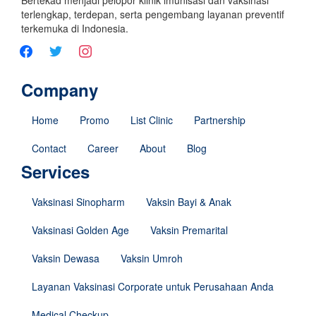
terlengkap, terdepan, serta pengembang layanan preventif
terkemuka di Indonesia.
Company
Home
Promo
List Clinic
Partnership
Contact
Career
About
Blog
Services
Vaksinasi Sinopharm
Vaksin Bayi & Anak
Vaksinasi Golden Age
Vaksin Premarital
Vaksin Dewasa
Vaksin Umroh
Layanan Vaksinasi Corporate untuk Perusahaan Anda
Medical Checkup