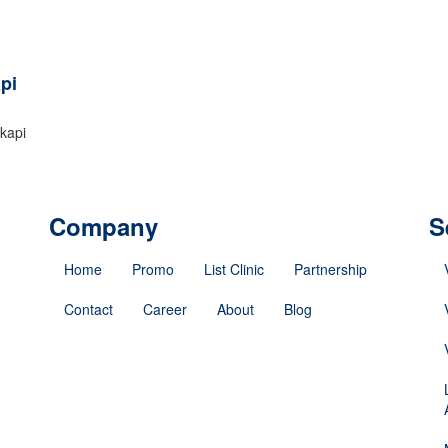
pi
gkapi
Company
S
Home
Promo
List Clinic
Partnership
Contact
Career
About
Blog