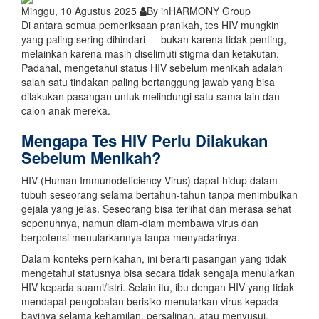
Minggu, 10 Agustus 2025
By inHARMONY Group
Di antara semua pemeriksaan pranikah, tes HIV mungkin
yang paling sering dihindari — bukan karena tidak penting,
melainkan karena masih diselimuti stigma dan ketakutan.
Padahal, mengetahui status HIV sebelum menikah adalah
salah satu tindakan paling bertanggung jawab yang bisa
dilakukan pasangan untuk melindungi satu sama lain dan
calon anak mereka.
Mengapa Tes HIV Perlu Dilakukan
Sebelum Menikah?
HIV (Human Immunodeficiency Virus) dapat hidup dalam
tubuh seseorang selama bertahun-tahun tanpa menimbulkan
gejala yang jelas. Seseorang bisa terlihat dan merasa sehat
sepenuhnya, namun diam-diam membawa virus dan
berpotensi menularkannya tanpa menyadarinya.
Dalam konteks pernikahan, ini berarti pasangan yang tidak
mengetahui statusnya bisa secara tidak sengaja menularkan
HIV kepada suami/istri. Selain itu, ibu dengan HIV yang tidak
mendapat pengobatan berisiko menularkan virus kepada
bayinya selama kehamilan, persalinan, atau menyusui.