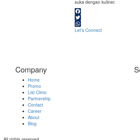
suka dengan kuliner.
Facebook
Twitter
WhatsApp
Let's Connect
Company
S
Home
Promo
List Clinic
Partnership
Contact
Career
About
Blog
ll rights reserved