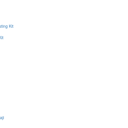
ing Kit
it
aji