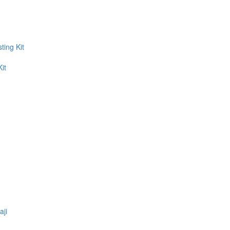
ing Kit
it
aji