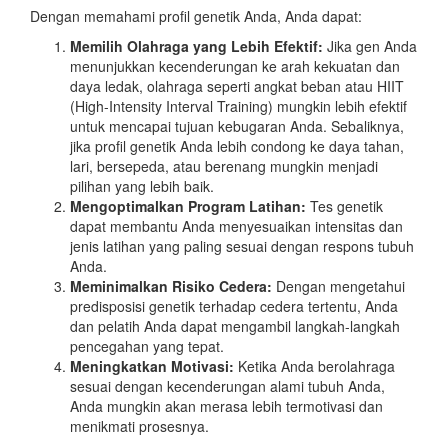
Dengan memahami profil genetik Anda, Anda dapat:
Memilih Olahraga yang Lebih Efektif:
Jika gen Anda
menunjukkan kecenderungan ke arah kekuatan dan
daya ledak, olahraga seperti angkat beban atau HIIT
(High-Intensity Interval Training) mungkin lebih efektif
untuk mencapai tujuan kebugaran Anda. Sebaliknya,
jika profil genetik Anda lebih condong ke daya tahan,
lari, bersepeda, atau berenang mungkin menjadi
pilihan yang lebih baik.
Mengoptimalkan Program Latihan:
Tes genetik
dapat membantu Anda menyesuaikan intensitas dan
jenis latihan yang paling sesuai dengan respons tubuh
Anda.
Meminimalkan Risiko Cedera:
Dengan mengetahui
predisposisi genetik terhadap cedera tertentu, Anda
dan pelatih Anda dapat mengambil langkah-langkah
pencegahan yang tepat.
Meningkatkan Motivasi:
Ketika Anda berolahraga
sesuai dengan kecenderungan alami tubuh Anda,
Anda mungkin akan merasa lebih termotivasi dan
menikmati prosesnya.