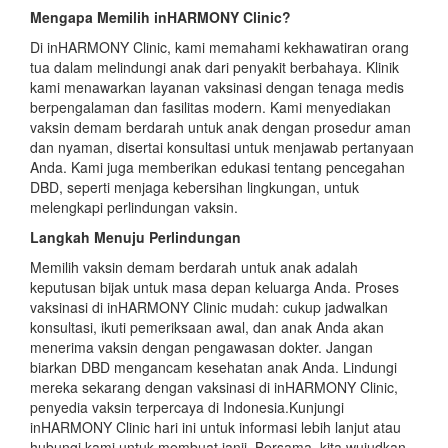
Mengapa Memilih inHARMONY Clinic?
Di inHARMONY Clinic, kami memahami kekhawatiran orang
tua dalam melindungi anak dari penyakit berbahaya. Klinik
kami menawarkan layanan vaksinasi dengan tenaga medis
berpengalaman dan fasilitas modern. Kami menyediakan
vaksin demam berdarah untuk anak
dengan prosedur aman
dan nyaman, disertai konsultasi untuk menjawab pertanyaan
Anda. Kami juga memberikan edukasi tentang pencegahan
DBD, seperti menjaga kebersihan lingkungan, untuk
melengkapi perlindungan vaksin.
Langkah Menuju Perlindungan
Memilih
vaksin demam berdarah untuk anak
adalah
keputusan bijak untuk masa depan keluarga Anda. Proses
vaksinasi di inHARMONY Clinic mudah: cukup jadwalkan
konsultasi, ikuti pemeriksaan awal, dan anak Anda akan
menerima vaksin dengan pengawasan dokter. Jangan
biarkan DBD mengancam kesehatan anak Anda. Lindungi
mereka sekarang dengan vaksinasi di inHARMONY Clinic,
penyedia vaksin terpercaya di Indonesia.
Kunjungi
inHARMONY Clinic hari ini untuk informasi lebih lanjut atau
hubungi kami untuk membuat janji. Bersama, kita wujudkan