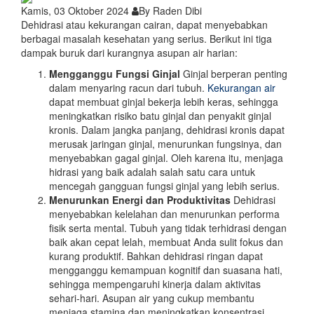
Kamis, 03 Oktober 2024
By Raden Dibi
Dehidrasi atau kekurangan cairan, dapat menyebabkan
berbagai masalah kesehatan yang serius. Berikut ini tiga
dampak buruk dari kurangnya asupan air harian:
Mengganggu Fungsi Ginjal
Ginjal berperan penting
dalam menyaring racun dari tubuh.
Kekurangan air
dapat membuat ginjal bekerja lebih keras, sehingga
meningkatkan risiko batu ginjal dan penyakit ginjal
kronis. Dalam jangka panjang, dehidrasi kronis dapat
merusak jaringan ginjal, menurunkan fungsinya, dan
menyebabkan gagal ginjal. Oleh karena itu, menjaga
hidrasi yang baik adalah salah satu cara untuk
mencegah gangguan fungsi ginjal yang lebih serius.
Menurunkan Energi dan Produktivitas
Dehidrasi
menyebabkan kelelahan dan menurunkan performa
fisik serta mental. Tubuh yang tidak terhidrasi dengan
baik akan cepat lelah, membuat Anda sulit fokus dan
kurang produktif. Bahkan dehidrasi ringan dapat
mengganggu kemampuan kognitif dan suasana hati,
sehingga mempengaruhi kinerja dalam aktivitas
sehari-hari. Asupan air yang cukup membantu
menjaga stamina dan meningkatkan konsentrasi,