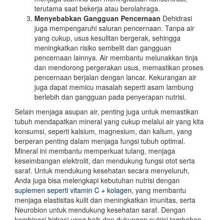
terutama saat bekerja atau berolahraga.
Menyebabkan Gangguan Pencernaan
Dehidrasi
juga mempengaruhi saluran pencernaan. Tanpa air
yang cukup, usus kesulitan bergerak, sehingga
meningkatkan risiko sembelit dan gangguan
pencernaan lainnya. Air membantu melunakkan tinja
dan mendorong pergerakan usus, memastikan proses
pencernaan berjalan dengan lancar. Kekurangan air
juga dapat memicu masalah seperti asam lambung
berlebih dan gangguan pada penyerapan nutrisi.
Selain menjaga asupan air, penting juga untuk memastikan
tubuh mendapatkan mineral yang cukup melalui air yang kita
konsumsi, seperti kalsium, magnesium, dan kalium, yang
berperan penting dalam menjaga fungsi tubuh optimal.
Mineral ini membantu memperkuat tulang, menjaga
keseimbangan elektrolit, dan mendukung fungsi otot serta
saraf. Untuk mendukung kesehatan secara menyeluruh,
Anda juga bisa melengkapi kebutuhan nutrisi dengan
suplemen seperti vitamin C + kolagen
, yang membantu
menjaga elastisitas kulit dan meningkatkan imunitas, serta
Neurobion untuk mendukung kesehatan saraf. Dengan
kombinasi hidrasi yang baik dan dukungan nutrisi tambahan,