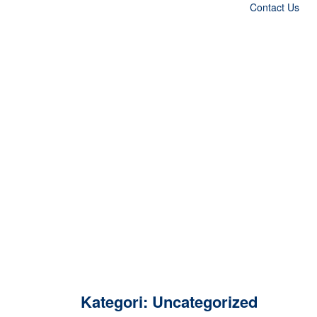
Contact Us
Events
Services
Clinic
CSR
Blog
Kategori:
Uncategorized