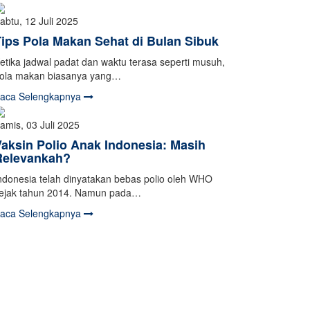
abtu, 12 Juli 2025
Tips Pola Makan Sehat di Bulan Sibuk
etika jadwal padat dan waktu terasa seperti musuh,
ola makan biasanya yang…
aca Selengkapnya
amis, 03 Juli 2025
aksin Polio Anak Indonesia: Masih
Relevankah?
ndonesia telah dinyatakan bebas polio oleh WHO
ejak tahun 2014. Namun pada…
aca Selengkapnya