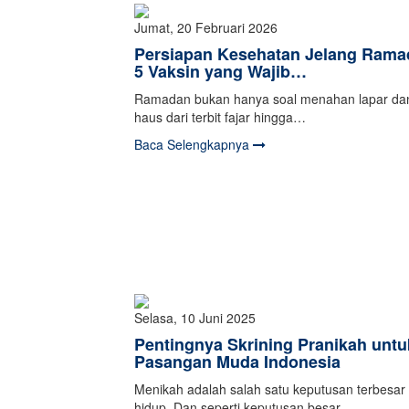
Jumat, 20 Februari 2026
Persiapan Kesehatan Jelang Rama
5 Vaksin yang Wajib…
Ramadan bukan hanya soal menahan lapar da
haus dari terbit fajar hingga…
Baca Selengkapnya
Selasa, 10 Juni 2025
Pentingnya Skrining Pranikah untu
Pasangan Muda Indonesia
Menikah adalah salah satu keputusan terbesar
hidup. Dan seperti keputusan besar…