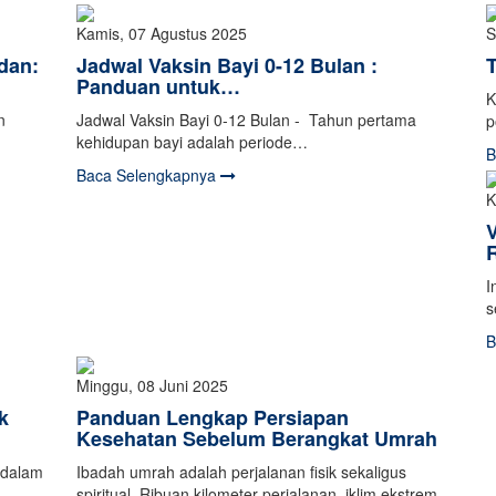
Kamis, 07 Agustus 2025
S
dan:
Jadwal Vaksin Bayi 0-12 Bulan :
Panduan untuk…
K
n
Jadwal Vaksin Bayi 0-12 Bulan - Tahun pertama
p
kehidupan bayi adalah periode…
B
Baca Selengkapnya
K
V
I
s
B
Minggu, 08 Juni 2025
k
Panduan Lengkap Persiapan
Kesehatan Sebelum Berangkat Umrah
 dalam
Ibadah umrah adalah perjalanan fisik sekaligus
spiritual. Ribuan kilometer perjalanan, iklim ekstrem…