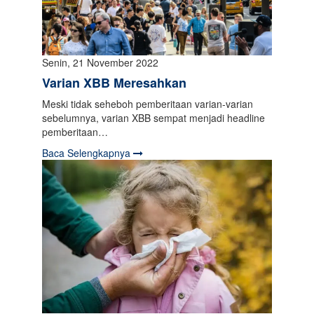
Senin, 21 November 2022
Varian XBB Meresahkan
Meski tidak seheboh pemberitaan varian-varian
sebelumnya, varian XBB sempat menjadi headline
pemberitaan…
Baca Selengkapnya