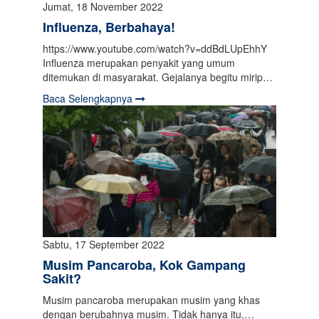
Jumat, 18 November 2022
Influenza, Berbahaya!
https://www.youtube.com/watch?v=ddBdLUpEhhY
Influenza merupakan penyakit yang umum
ditemukan di masyarakat. Gejalanya begitu mirip…
Baca Selengkapnya
Sabtu, 17 September 2022
Musim Pancaroba, Kok Gampang
Sakit?
Musim pancaroba merupakan musim yang khas
dengan berubahnya musim. Tidak hanya itu,…