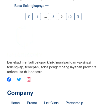
Baca Selengkapnya
1
…
8
9
10
Bertekad menjadi pelopor klinik imunisasi dan vaksinasi
terlengkap, terdepan, serta pengembang layanan preventif
terkemuka di Indonesia.
Company
Home
Promo
List Clinic
Partnership