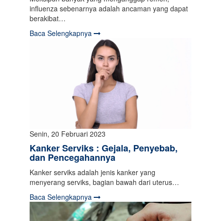
influenza sebenarnya adalah ancaman yang dapat
berakibat…
Baca Selengkapnya
Senin, 20 Februari 2023
Kanker Serviks : Gejala, Penyebab,
dan Pencegahannya
Kanker serviks adalah jenis kanker yang
menyerang serviks, bagian bawah dari uterus…
Baca Selengkapnya